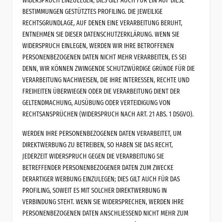
WIDERSPRUCH EINZULEGEN; DIES GILT AUCH FÜR EIN AUF DIESE
BESTIMMUNGEN GESTÜTZTES PROFILING. DIE JEWEILIGE
RECHTSGRUNDLAGE, AUF DENEN EINE VERARBEITUNG BERUHT,
ENTNEHMEN SIE DIESER DATENSCHUTZERKLÄRUNG. WENN SIE
WIDERSPRUCH EINLEGEN, WERDEN WIR IHRE BETROFFENEN
PERSONENBEZOGENEN DATEN NICHT MEHR VERARBEITEN, ES SEI
DENN, WIR KÖNNEN ZWINGENDE SCHUTZWÜRDIGE GRÜNDE FÜR DIE
VERARBEITUNG NACHWEISEN, DIE IHRE INTERESSEN, RECHTE UND
FREIHEITEN ÜBERWIEGEN ODER DIE VERARBEITUNG DIENT DER
GELTENDMACHUNG, AUSÜBUNG ODER VERTEIDIGUNG VON
RECHTSANSPRÜCHEN (WIDERSPRUCH NACH ART. 21 ABS. 1 DSGVO).
WERDEN IHRE PERSONENBEZOGENEN DATEN VERARBEITET, UM
DIREKTWERBUNG ZU BETREIBEN, SO HABEN SIE DAS RECHT,
JEDERZEIT WIDERSPRUCH GEGEN DIE VERARBEITUNG SIE
BETREFFENDER PERSONENBEZOGENER DATEN ZUM ZWECKE
DERARTIGER WERBUNG EINZULEGEN; DIES GILT AUCH FÜR DAS
PROFILING, SOWEIT ES MIT SOLCHER DIREKTWERBUNG IN
VERBINDUNG STEHT. WENN SIE WIDERSPRECHEN, WERDEN IHRE
PERSONENBEZOGENEN DATEN ANSCHLIESSEND NICHT MEHR ZUM